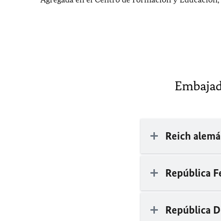
Embajado
Reich alem
República F
República D