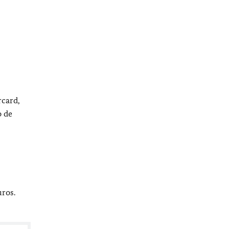
rcard,
o de
ros.