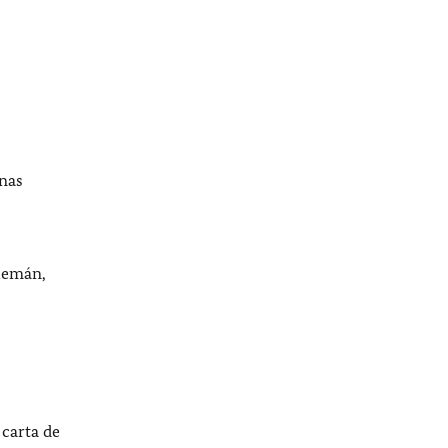
inas
alemán,
 carta de