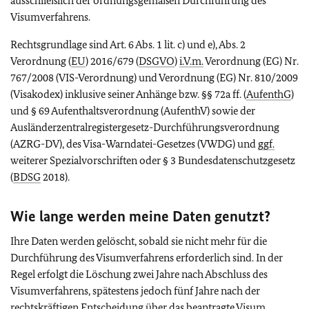
ausschließlich der ordnungsgemäßen Durchführung des
Visumverfahrens.
Rechtsgrundlage sind Art. 6 Abs. 1 lit. c) und e), Abs. 2
Verordnung (
EU
) 2016/679 (
DSGVO
)
i.V.m.
Verordnung (EG) Nr.
767/2008 (VIS-Verordnung) und Verordnung (EG) Nr. 810/2009
(Visakodex) inklusive seiner Anhänge bzw. §§ 72a ff. (
AufenthG
)
und § 69 Aufenthaltsverordnung (AufenthV) sowie der
Ausländerzentralregistergesetz-Durchführungsverordnung
(AZRG-DV), des Visa-Warndatei-Gesetzes (VWDG) und
ggf.
weiterer Spezialvorschriften oder § 3 Bundesdatenschutzgesetz
(
BDSG
2018).
Wie lange werden meine Daten genutzt?
Ihre Daten werden gelöscht, sobald sie nicht mehr für die
Durchführung des Visumverfahrens erforderlich sind. In der
Regel erfolgt die Löschung zwei Jahre nach Abschluss des
Visumverfahrens, spätestens jedoch fünf Jahre nach der
rechtskräftigen Entscheidung über das beantragte Visum.