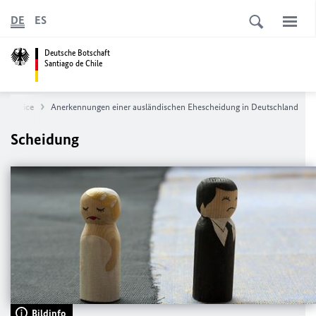
DE
ES
Deutsche Botschaft
Santiago de Chile
arservice
Anerkennungen einer ausländischen Ehescheidung in Deutschland
Scheidung
Bildinfo